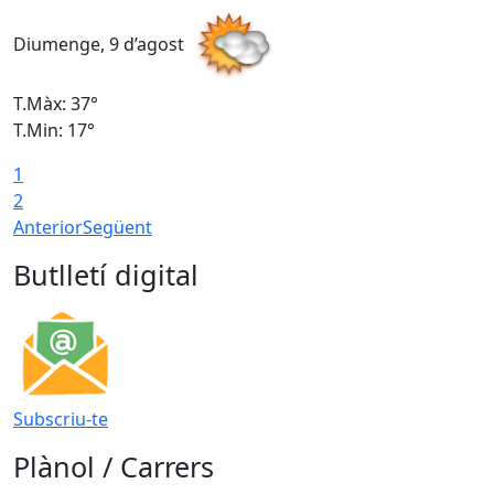
Diumenge, 9 d’agost
D
T.Màx: 37°
T
T.Min: 17°
T
1
T
2
Anterior
Següent
Butlletí digital
Subscriu-te
Plànol / Carrers