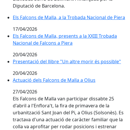
Diputació de Barcelona.
Els Falcons de Malla, a la Trobada Nacional de Piera
Els Falcons de Malla, a la Trobada Nacional de Piera
17/04/2026
Els Falcons de Malla, presents a la XXIII Trobada Naci
Els Falcons de Malla, presents a la XXIII Trobada
Nacional de Falcons a Piera
20/04/2026
Presentació del llibre "Un altre morir és possible"
Presentació del llibre "Un altre morir és possible"
20/04/2026
Actuació dels Falcons de Malla a Olius
Actuació dels Falcons de Malla a Olius
27/04/2026
Els Falcons de Malla van participar dissabte 25
d'abril a l'Enflora't, la fira de primavera de la
urbanització Sant Joan del Pi, a Olius (Solsonès). Es
tractava d'una actuació de caràcter familiar que la
colla va aprofitar per rodar posicions i estrenar