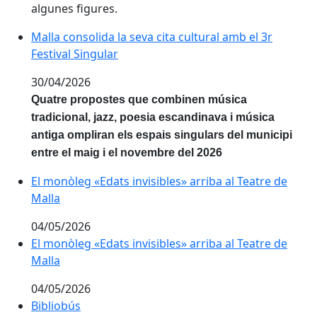
algunes figures.
Malla consolida la seva cita cultural amb el 3r Festival
Malla consolida la seva cita cultural amb el 3r
Festival Singular
30/04/2026
Quatre propostes que combinen música
tradicional, jazz, poesia escandinava i música
antiga ompliran els espais singulars del municipi
entre el maig i el novembre del 2026
El monòleg «Edats invisibles» arriba al Teatre de Mall
El monòleg «Edats invisibles» arriba al Teatre de
Malla
04/05/2026
El monòleg «Edats invisibles» arriba al Teatre de Mall
El monòleg «Edats invisibles» arriba al Teatre de
Malla
04/05/2026
Bibliobús
Bibliobús