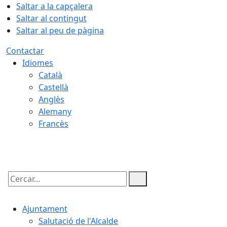
Saltar a la capçalera
Saltar al contingut
Saltar al peu de pàgina
Contactar
Idiomes
Català
Castellà
Anglès
Alemany
Francès
09.08.2026 | 00:56
Cercar:
Ajuntament
Salutació de l'Alcalde