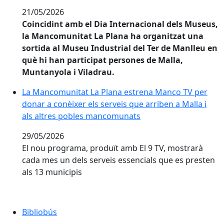
21/05/2026
Coincidint amb el Dia Internacional dels Museus,
la Mancomunitat La Plana ha organitzat una
sortida al Museu Industrial del Ter de Manlleu en
què hi han participat persones de Malla,
Muntanyola i Viladrau.
La Mancomunitat La Plana estrena Manco TV per donar
La Mancomunitat La Plana estrena Manco TV per
donar a conèixer els serveis que arriben a Malla i
als altres pobles mancomunats
29/05/2026
El nou programa, produït amb El 9 TV, mostrarà
cada mes un dels serveis essencials que es presten
als 13 municipis
Bibliobús
Bibliobús