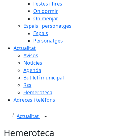
Festes i fires
On dormir
On menjar
Espais i personatges
Espais
Personatges
Actualitat
Avisos
Notícies
Agenda
Butlletí municipal
Rss
Hemeroteca
Adreces i telèfons
Actualitat
Hemeroteca