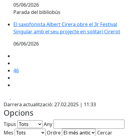
05/06/2026
Parada del bibliobús
El saxofonista Albert Cirera obre el 3r Festival Singula
El saxofonista Albert Cirera obre el 3r Festival
Singular amb el seu projecte en solitari Cirerot
06/06/2026
46
Facebook
X
Darrera actualització: 27.02.2025 | 11:33
Opcions
Tipus
Any
Mes
Ordre
Cercar