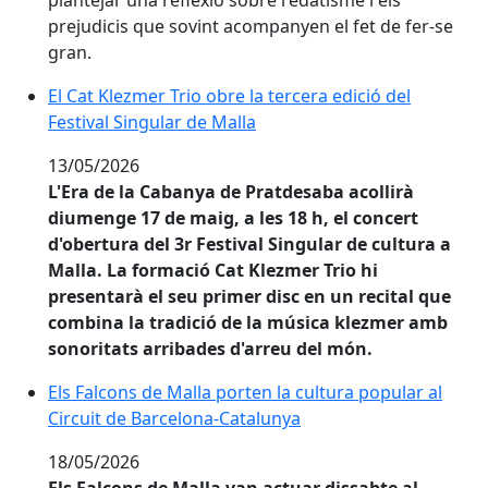
plantejar una reflexió sobre l'edatisme i els
prejudicis que sovint acompanyen el fet de fer-se
gran.
El Cat Klezmer Trio obre la tercera edició del Festival
El Cat Klezmer Trio obre la tercera edició del
Festival Singular de Malla
13/05/2026
L'Era de la Cabanya de Pratdesaba acollirà
diumenge 17 de maig, a les 18 h, el concert
d'obertura del 3r Festival Singular de cultura a
Malla. La formació Cat Klezmer Trio hi
presentarà el seu primer disc en un recital que
combina la tradició de la música klezmer amb
sonoritats arribades d'arreu del món.
Els Falcons de Malla porten la cultura popular al Circ
Els Falcons de Malla porten la cultura popular al
Circuit de Barcelona-Catalunya
18/05/2026