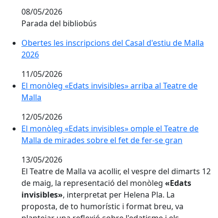
08/05/2026
Parada del bibliobús
Obertes les inscripcions del Casal d'estiu de Malla 20
Obertes les inscripcions del Casal d'estiu de Malla
2026
11/05/2026
El monòleg «Edats invisibles» arriba al Teatre de Mall
El monòleg «Edats invisibles» arriba al Teatre de
Malla
12/05/2026
El monòleg «Edats invisibles» omple el Teatre de Mall
El monòleg «Edats invisibles» omple el Teatre de
Malla de mirades sobre el fet de fer-se gran
13/05/2026
El Teatre de Malla va acollir, el vespre del dimarts 12
de maig, la representació del monòleg
«Edats
invisibles»
, interpretat per Helena Pla. La
proposta, de to humorístic i format breu, va