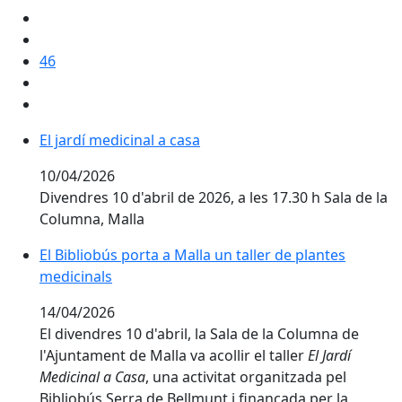
46
El jardí medicinal a casa
El jardí medicinal a casa
10/04/2026
Divendres 10 d'abril de 2026, a les 17.30 h Sala de la
Columna, Malla
El Bibliobús porta a Malla un taller de plantes medicin
El Bibliobús porta a Malla un taller de plantes
medicinals
14/04/2026
El divendres 10 d'abril, la Sala de la Columna de
l'Ajuntament de Malla va acollir el taller
El Jardí
Medicinal a Casa
, una activitat organitzada pel
Bibliobús Serra de Bellmunt i finançada per la