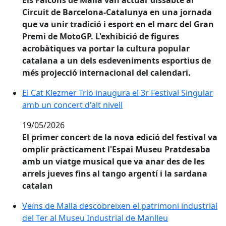
Els Falcons de Malla van actuar dissabte al
Circuit de Barcelona-Catalunya en una jornada
que va unir tradició i esport en el marc del Gran
Premi de MotoGP. L'exhibició de figures
acrobàtiques va portar la cultura popular
catalana a un dels esdeveniments esportius de
més projecció internacional del calendari.
El Cat Klezmer Trio inaugura el 3r Festival Singular am
El Cat Klezmer Trio inaugura el 3r Festival Singular
amb un concert d'alt nivell
19/05/2026
El primer concert de la nova edició del festival va
omplir pràcticament l'Espai Museu Pratdesaba
amb un viatge musical que va anar des de les
arrels jueves fins al tango argentí i la sardana
catalan
Veïns de Malla descobreixen el patrimoni industrial d
Veïns de Malla descobreixen el patrimoni industrial
del Ter al Museu Industrial de Manlleu