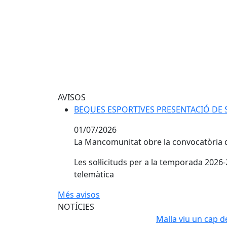
AVISOS
BEQUES ESPORTIVES PRESENTACIÓ DE S
BEQUES ESPORTIVES PRESENTACIÓ DE S
01/07/2026
La Mancomunitat obre la convocatòria de b
Les sol·licituds per a la temporada 202
telemàtica
Més avisos
NOTÍCIES
Malla viu un cap 