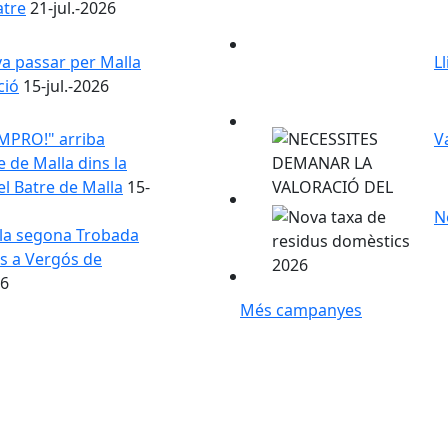
atre
21-jul.-2026
va passar per Malla
L
ció
15-jul.-2026
IMPRO!" arriba
V
 de Malla dins la
el Batre de Malla
15-
N
 la segona Trobada
ls a Vergós de
26
Més campanyes