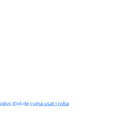
 residus d'oli de cuina usat i roba.
dial del Medi Ambient, la Mancomunitat
entar una millor gestió dels residus,
d'oli de cuina usat i roba.
usat i roba.
Següent