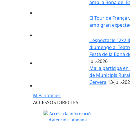
amb la Bona del B
El Tour de França 
amb gran expecta
L'espectacle "2x2 
diumenge al Teatre
Festa de la Bona d
jul.-2026
Malla participa en
de Municipis Rura
Cervera
13-jul.-20
Més notícies
ACCESSOS DIRECTES