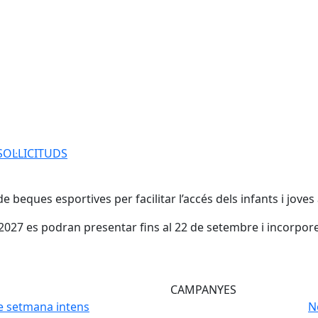
OL·LICITUDS
OL·LICITUDS
eques esportives per facilitar l’accés dels infants i joves a l
6-2027 es podran presentar fins al 22 de setembre i incorpo
CAMPANYES
de setmana intens
N