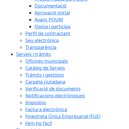
Documentació
Aprovació inicial
Avanç POUM
Opina i participa
Perfil de contractant
Seu electrònica
Transparència
Serveis i tràmits
Oficines municipals
Catàleg de Serveis
Tràmits i gestions
Carpeta ciutadana
Verificació de documents
Notificacions electròniques
Impostos
Factura electrònica
Finestreta Única Empresarial (FUE)
Fem-ho fàcil