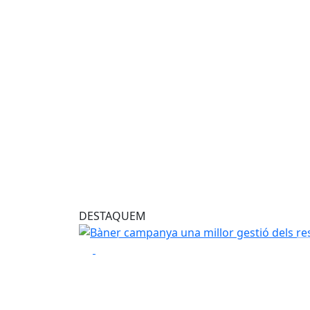
Una millor gestió dels
Coincidint amb el Dia Mun
impulsa accions per fom
especialment 
DESTAQUEM
Una millor gestió dels residus d'oli de cuina 
Anterior
Play
Play