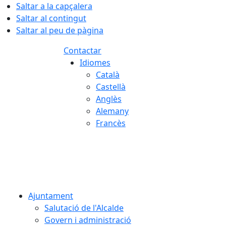
Saltar a la capçalera
Saltar al contingut
Saltar al peu de pàgina
Contactar
Idiomes
Català
Castellà
Anglès
Alemany
Francès
07.08.2026 | 22:34
Ajuntament
Salutació de l'Alcalde
Govern i administració