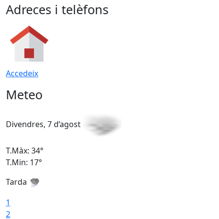
Adreces i telèfons
Accedeix
Meteo
Divendres, 7 d’agost
D
T.Màx: 34°
T
T.Min: 17°
T
Tarda
T
1
2