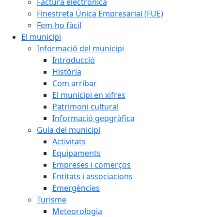
Factura electrònica
Finestreta Única Empresarial (FUE)
Fem-ho fàcil
El municipi
Informació del municipi
Introducció
Història
Com arribar
El municipi en xifres
Patrimoni cultural
Informació geogràfica
Guia del municipi
Activitats
Equipaments
Empreses i comerços
Entitats i associacions
Emergències
Turisme
Meteorologia