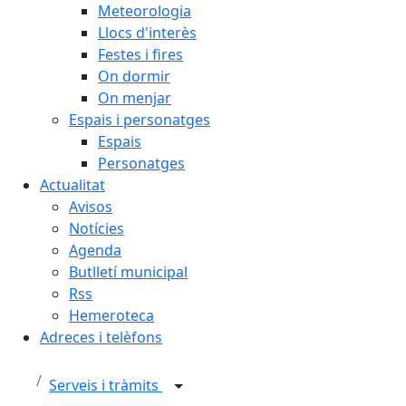
Meteorologia
Llocs d'interès
Festes i fires
On dormir
On menjar
Espais i personatges
Espais
Personatges
Actualitat
Avisos
Notícies
Agenda
Butlletí municipal
Rss
Hemeroteca
Adreces i telèfons
Serveis i tràmits