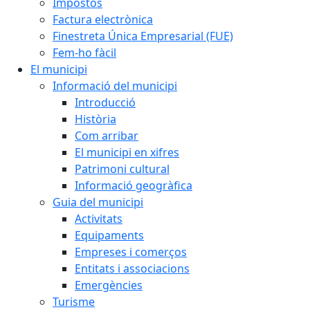
Impostos
Factura electrònica
Finestreta Única Empresarial (FUE)
Fem-ho fàcil
El municipi
Informació del municipi
Introducció
Història
Com arribar
El municipi en xifres
Patrimoni cultural
Informació geogràfica
Guia del municipi
Activitats
Equipaments
Empreses i comerços
Entitats i associacions
Emergències
Turisme