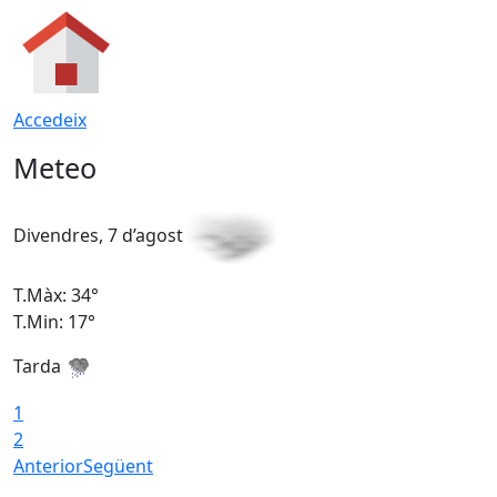
Accedeix
Meteo
Divendres, 7 d’agost
D
T.Màx: 34°
T
T.Min: 17°
T
Tarda
T
1
2
Anterior
Següent