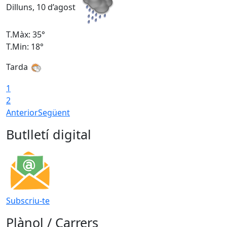
Dilluns, 10 d’agost
D
T.Màx: 35°
T
T.Min: 18°
T
Tarda
T
1
2
Anterior
Següent
Butlletí digital
Subscriu-te
Plànol / Carrers