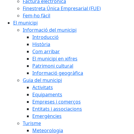
Factura electrònica
Finestreta Única Empresarial (FUE)
Fem-ho fàcil
El municipi
Informació del municipi
Introducció
Història
Com arribar
El municipi en xifres
Patrimoni cultural
Informació geogràfica
Guia del municipi
Activitats
Equipaments
Empreses i comerços
Entitats i associacions
Emergències
Turisme
Meteorologia