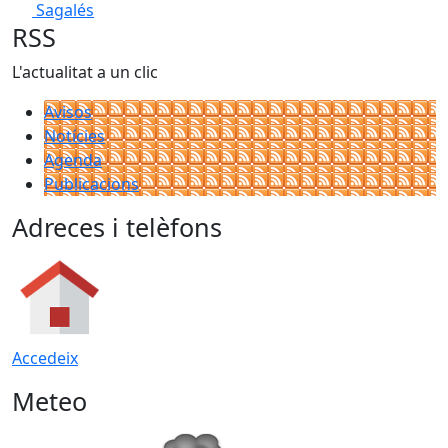
Sagalés
RSS
L'actualitat a un clic
Avisos
Notícies
Agenda
Publicacions
Adreces i telèfons
Accedeix
Meteo