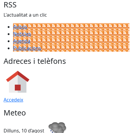
RSS
L'actualitat a un clic
Avisos
Notícies
Agenda
Publicacions
Adreces i telèfons
Accedeix
Meteo
Dilluns, 10 d’agost
D