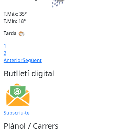
T.Màx: 35°
T
T.Min: 18°
T
Tarda
T
1
2
Anterior
Següent
Butlletí digital
Subscriu-te
Plànol / Carrers