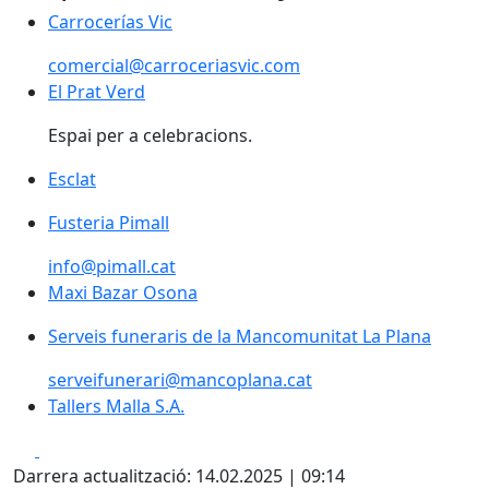
Carrocerías Vic
Carrocerías Vic
comercial@carroceriasvic.com
El Prat Verd
El Prat Verd
Espai per a celebracions.
Esclat
Esclat
Fusteria Pimall
Fusteria Pimall
info@pimall.cat
Maxi Bazar Osona
Serveis funeraris de la Mancomunitat La Plana
serveifunerari@mancoplana.cat
Tallers Malla S.A.
Tallers Malla S.A.
Facebook
X
Darrera actualització: 14.02.2025 | 09:14