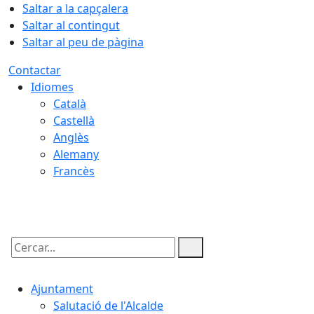
Saltar a la capçalera
Saltar al contingut
Saltar al peu de pàgina
Contactar
Idiomes
Català
Castellà
Anglès
Alemany
Francès
09.08.2026 | 14:13
Cercar:
Ajuntament
Salutació de l'Alcalde