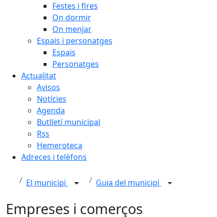
Festes i fires
On dormir
On menjar
Espais i personatges
Espais
Personatges
Actualitat
Avisos
Notícies
Agenda
Butlletí municipal
Rss
Hemeroteca
Adreces i telèfons
El municipi
Guia del municipi
Empreses i comerços