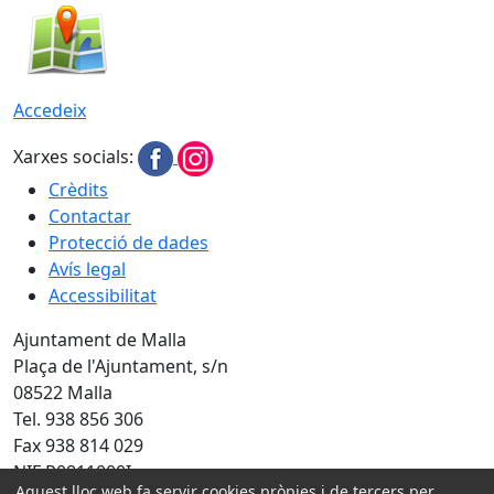
Accedeix
Xarxes socials:
Crèdits
Contactar
Protecció de dades
Avís legal
Accessibilitat
Ajuntament de Malla
Plaça de l'Ajuntament, s/n
08522 Malla
Tel. 938 856 306
Fax 938 814 029
NIF P0811000I
Aquest lloc web fa servir cookies pròpies i de tercers per