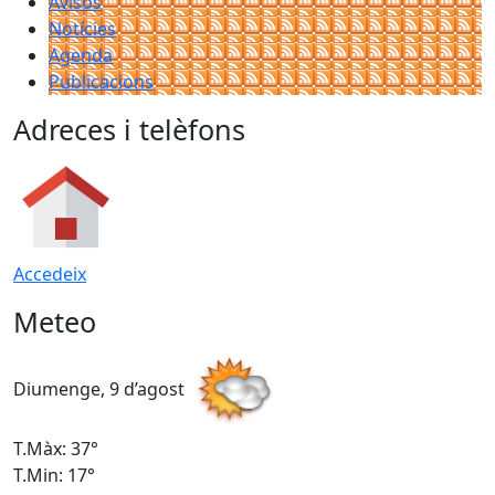
Avisos
Notícies
Agenda
Publicacions
Adreces i telèfons
Accedeix
Meteo
Diumenge, 9 d’agost
D
T.Màx: 37°
T
T.Min: 17°
T