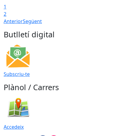
1
T
2
Anterior
Següent
Butlletí digital
Subscriu-te
Plànol / Carrers
Accedeix