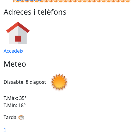
Adreces i telèfons
Accedeix
Meteo
Dissabte, 8 d’agost
D
T.Màx: 35°
T
T.Min: 18°
T
Tarda
T
1