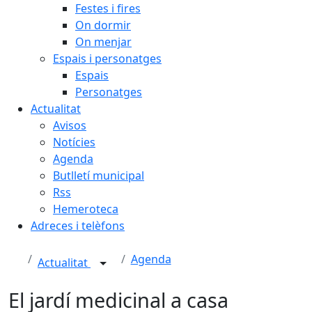
Festes i fires
On dormir
On menjar
Espais i personatges
Espais
Personatges
Actualitat
Avisos
Notícies
Agenda
Butlletí municipal
Rss
Hemeroteca
Adreces i telèfons
Agenda
Actualitat
El jardí medicinal a casa