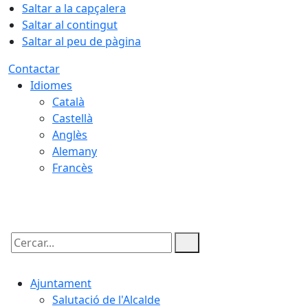
Saltar a la capçalera
Saltar al contingut
Saltar al peu de pàgina
Contactar
Idiomes
Català
Castellà
Anglès
Alemany
Francès
08.08.2026 | 08:14
Cercar:
Ajuntament
Salutació de l'Alcalde