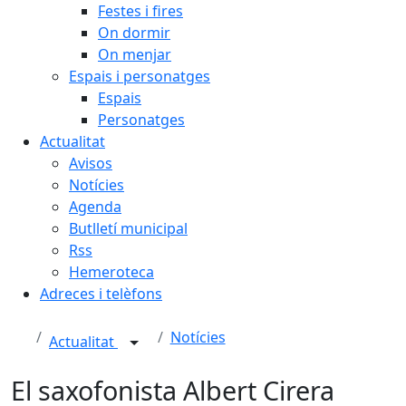
Festes i fires
On dormir
On menjar
Espais i personatges
Espais
Personatges
Actualitat
Avisos
Notícies
Agenda
Butlletí municipal
Rss
Hemeroteca
Adreces i telèfons
Notícies
Actualitat
El saxofonista Albert Cirera