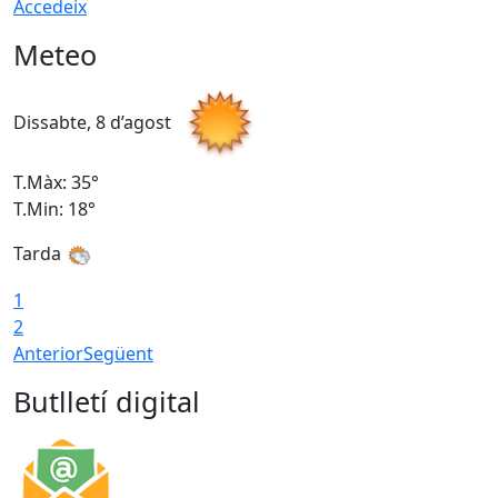
Accedeix
Meteo
Dissabte, 8 d’agost
D
T.Màx: 35°
T
T.Min: 18°
T
Tarda
T
1
2
Anterior
Següent
Butlletí digital