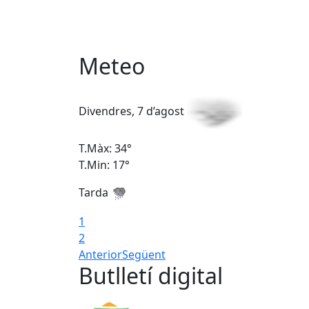
Meteo
Divendres, 7 d’agost
T.Màx: 34°
T.Min: 17°
Tarda
1
2
Anterior
Següent
Butlletí digital