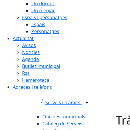
On dormir
On menjar
Espais i personatges
Espais
Personatges
Actualitat
Avisos
Notícies
Agenda
Butlletí municipal
Rss
Hemeroteca
Adreces i telèfons
Serveis i tràmits
Tr
Oficines municipals
Catàleg de Serveis