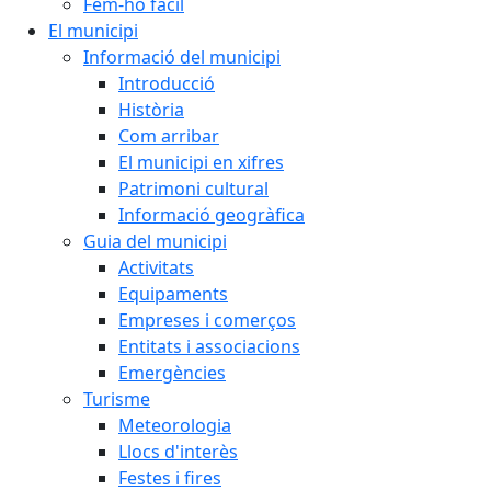
Fem-ho fàcil
El municipi
Informació del municipi
Introducció
Història
Com arribar
El municipi en xifres
Patrimoni cultural
Informació geogràfica
Guia del municipi
Activitats
Equipaments
Empreses i comerços
Entitats i associacions
Emergències
Turisme
Meteorologia
Llocs d'interès
Festes i fires