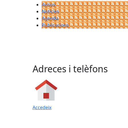
Avisos
Notícies
Agenda
Publicacions
Adreces i telèfons
Accedeix