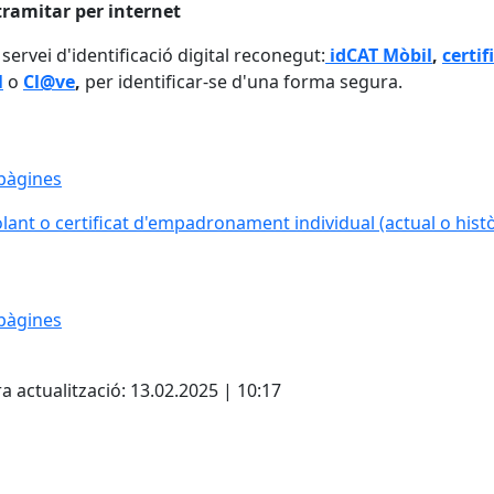
tramitar per internet
 servei d'identificació digital reconegut:
idCAT Mòbil
,
certif
l
o
Cl@ve
,
per identificar-se d'una forma segura.
pàgines
lant o certificat d'empadronament individual (actual o histò
pàgines
cebook
X
a actualització: 13.02.2025 | 10:17