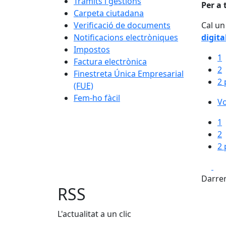
Tràmits i gestions
Per a 
Carpeta ciutadana
Verificació de documents
Cal un
Notificacions electròniques
digita
Impostos
1
Factura electrònica
2
Finestreta Única Empresarial
2 
(FUE)
Fem-ho fàcil
Vo
1
2
2 
Fa
Darrer
RSS
L'actualitat a un clic