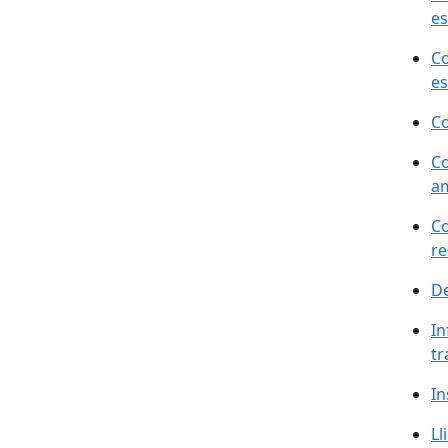
es
Co
es
Co
Co
am
Co
re
De
In
tr
In
Ll