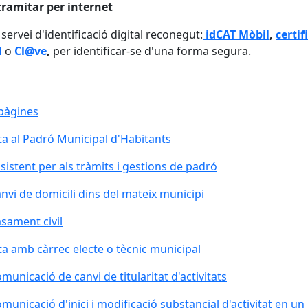
tramitar per internet
 servei d'identificació digital reconegut:
idCAT Mòbil
,
certif
l
o
Cl@ve
,
per identificar-se d'una forma segura.
pàgines
ta al Padró Municipal d'Habitants
sistent per als tràmits i gestions de padró
nvi de domicili dins del mateix municipi
sament civil
ta amb càrrec electe o tècnic municipal
municació de canvi de titularitat d'activitats
municació d'inici i modificació substancial d'activitat en un