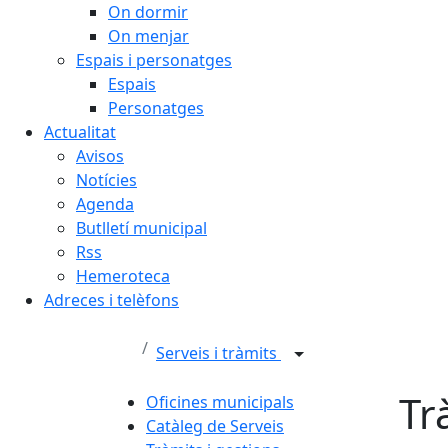
On dormir
On menjar
Espais i personatges
Espais
Personatges
Actualitat
Avisos
Notícies
Agenda
Butlletí municipal
Rss
Hemeroteca
Adreces i telèfons
Serveis i tràmits
Tr
Oficines municipals
Catàleg de Serveis