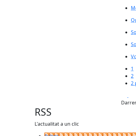
Mo
Qu
So
So
Vo
1
2
2 
Fa
Darrer
RSS
L'actualitat a un clic