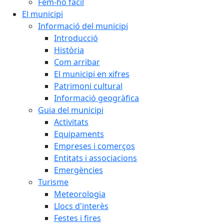
Fem-ho fàcil
El municipi
Informació del municipi
Introducció
Història
Com arribar
El municipi en xifres
Patrimoni cultural
Informació geogràfica
Guia del municipi
Activitats
Equipaments
Empreses i comerços
Entitats i associacions
Emergències
Turisme
Meteorologia
Llocs d'interès
Festes i fires