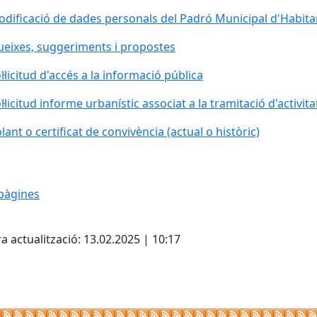
dificació de dades personals del Padró Municipal d'Habita
eixes, suggeriments i propostes
l·licitud d'accés a la informació pública
l·licitud informe urbanístic associat a la tramitació d'activita
lant o certificat de convivència (actual o històric)
pàgines
cebook
X
a actualització: 13.02.2025 | 10:17