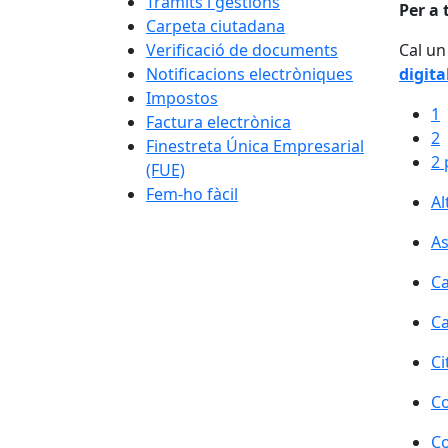
Tràmits i gestions
Per a 
Carpeta ciutadana
Verificació de documents
Cal un
Notificacions electròniques
digita
Impostos
1
Factura electrònica
2
Finestreta Única Empresarial
2 
(FUE)
Fem-ho fàcil
Al
As
Ca
Ca
Ci
Co
Co