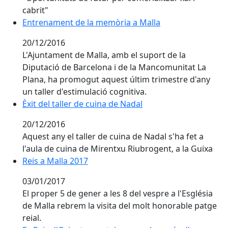
cabrit"
Entrenament de la memòria a Malla
Entrenament de la memòria a Malla
20/12/2016
L'Ajuntament de Malla, amb el suport de la
Diputació de Barcelona i de la Mancomunitat La
Plana, ha promogut aquest últim trimestre d'any
un taller d'estimulació cognitiva.
Èxit del taller de cuina de Nadal
Èxit del taller de cuina de Nadal
20/12/2016
Aquest any el taller de cuina de Nadal s'ha fet a
l'aula de cuina de Mirentxu Riubrogent, a la Guixa
Reis a Malla 2017
Reis a Malla 2017
03/01/2017
El proper 5 de gener a les 8 del vespre a l'Església
de Malla rebrem la visita del molt honorable patge
reial.