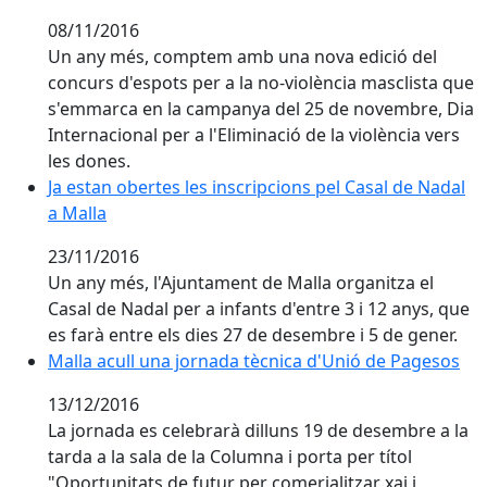
08/11/2016
Un any més, comptem amb una nova edició del
concurs d'espots per a la no-violència masclista que
s'emmarca en la campanya del 25 de novembre, Dia
Internacional per a l'Eliminació de la violència vers
les dones.
Ja estan obertes les inscripcions pel Casal de Nadal a
Ja estan obertes les inscripcions pel Casal de Nadal
a Malla
23/11/2016
Un any més, l'Ajuntament de Malla organitza el
Casal de Nadal per a infants d'entre 3 i 12 anys, que
es farà entre els dies 27 de desembre i 5 de gener.
Malla acull una jornada tècnica d'Unió de Pagesos
Malla acull una jornada tècnica d'Unió de Pagesos
13/12/2016
La jornada es celebrarà dilluns 19 de desembre a la
tarda a la sala de la Columna i porta per títol
"Oportunitats de futur per comerialitzar xai i