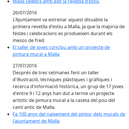
Malla celebra amb èxit la revetlla d'estiu
Malla celebra amb èxit la revetlla d'estiu
26/07/2016
L'Ajuntament va estrenar aquest dissabte la
primera revetlla d'estiu a Malla, ja que la majoria de
festes i celebracions es produeixen durant els
mesos de fred.
El taller de joves conclou amb un projecte de pintura
El taller de joves conclou amb un projecte de
pintura mural a Malla
27/07/2016
Després de tres setmanes fent un taller
d'il·lustració, tècniques plàstiques i gràfiques i
recerca d'informació històrica, un grup de 17 joves
d'entre 9 i 12 anys han dut a terme un projecte
artístic de pintura mural a la caseta del pou del
camí antic de Malla.
Fa 100 anys del naixement del pintor dels murals de 
Fa 100 anys del naixement del pintor dels murals de
l'ajuntament de Malla