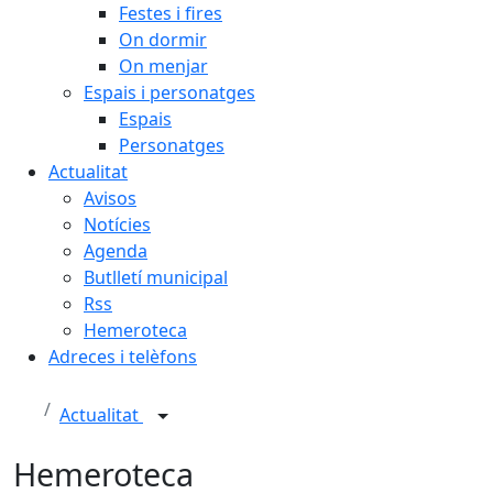
Festes i fires
On dormir
On menjar
Espais i personatges
Espais
Personatges
Actualitat
Avisos
Notícies
Agenda
Butlletí municipal
Rss
Hemeroteca
Adreces i telèfons
Actualitat
Hemeroteca