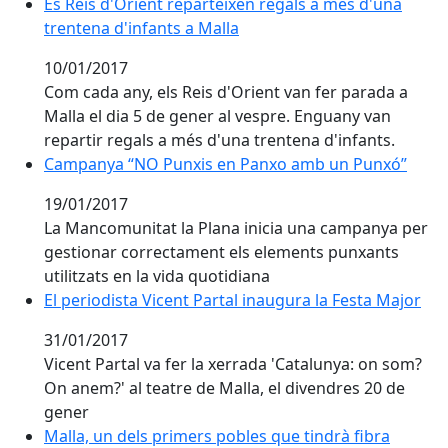
Es Reis d'Orient reparteixen regals a més d'una trent
Es Reis d'Orient reparteixen regals a més d'una
trentena d'infants a Malla
10/01/2017
Com cada any, els Reis d'Orient van fer parada a
Malla el dia 5 de gener al vespre. Enguany van
repartir regals a més d'una trentena d'infants.
Campanya “NO Punxis en Panxo amb un Punxó”
Campanya “NO Punxis en Panxo amb un Punxó”
19/01/2017
La Mancomunitat la Plana inicia una campanya per
gestionar correctament els elements punxants
utilitzats en la vida quotidiana
El periodista Vicent Partal inaugura la Festa Major
El periodista Vicent Partal inaugura la Festa Major
31/01/2017
Vicent Partal va fer la xerrada 'Catalunya: on som?
On anem?' al teatre de Malla, el divendres 20 de
gener
Malla, un dels primers pobles que tindrà fibra òptica
Malla, un dels primers pobles que tindrà fibra