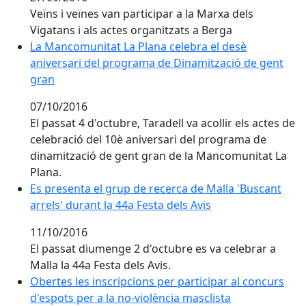
Veïns i veïnes van participar a la Marxa dels
Vigatans i als actes organitzats a Berga
La Mancomunitat La Plana celebra el desè aniversari
La Mancomunitat La Plana celebra el desè
aniversari del programa de Dinamització de gent
gran
07/10/2016
El passat 4 d'octubre, Taradell va acollir els actes de
celebració del 10è aniversari del programa de
dinamització de gent gran de la Mancomunitat La
Plana.
Es presenta el grup de recerca de Malla 'Buscant arrel
Es presenta el grup de recerca de Malla 'Buscant
arrels' durant la 44a Festa dels Avis
11/10/2016
El passat diumenge 2 d'octubre es va celebrar a
Malla la 44a Festa dels Avis.
Obertes les inscripcions per participar al concurs d'es
Obertes les inscripcions per participar al concurs
d'espots per a la no-violència masclista