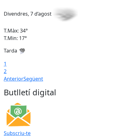
Divendres, 7 d’agost
D
T.Màx: 34°
T
T.Min: 17°
T
Tarda
T
1
2
Anterior
Següent
Butlletí digital
Subscriu-te