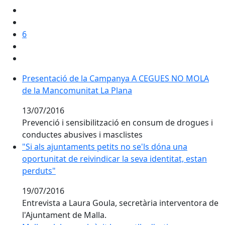
6
Presentació de la Campanya A CEGUES NO MOLA de l
Presentació de la Campanya A CEGUES NO MOLA
de la Mancomunitat La Plana
13/07/2016
Prevenció i sensibilització en consum de drogues i
conductes abusives i masclistes
"Si als ajuntaments petits no se'ls dóna una oportunita
"Si als ajuntaments petits no se'ls dóna una
oportunitat de reivindicar la seva identitat, estan
perduts"
19/07/2016
Entrevista a Laura Goula, secretària interventora de
l'Ajuntament de Malla.