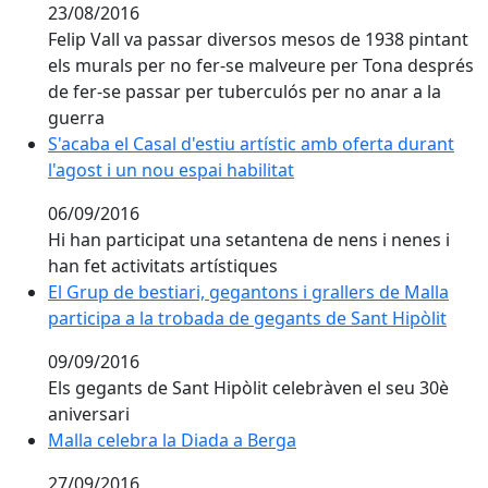
23/08/2016
Felip Vall va passar diversos mesos de 1938 pintant
els murals per no fer-se malveure per Tona després
de fer-se passar per tuberculós per no anar a la
guerra
S'acaba el Casal d'estiu artístic amb oferta durant l'ag
S'acaba el Casal d'estiu artístic amb oferta durant
l'agost i un nou espai habilitat
06/09/2016
Hi han participat una setantena de nens i nenes i
han fet activitats artístiques
El Grup de bestiari, gegantons i grallers de Malla par
El Grup de bestiari, gegantons i grallers de Malla
participa a la trobada de gegants de Sant Hipòlit
09/09/2016
Els gegants de Sant Hipòlit celebràven el seu 30è
aniversari
Malla celebra la Diada a Berga
Malla celebra la Diada a Berga
27/09/2016