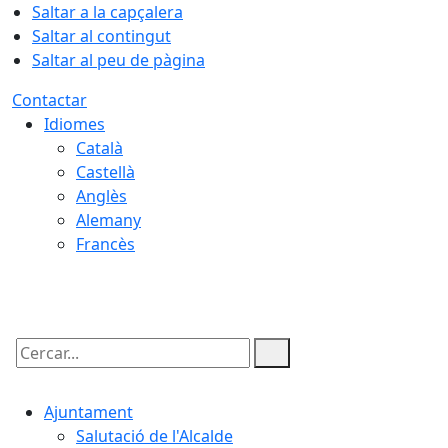
Saltar a la capçalera
Saltar al contingut
Saltar al peu de pàgina
Contactar
Idiomes
Català
Castellà
Anglès
Alemany
Francès
07.08.2026 | 01:29
Cercar:
Ajuntament
Salutació de l'Alcalde