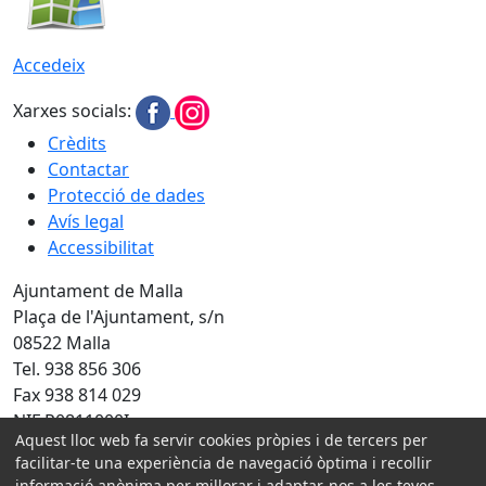
Accedeix
Xarxes socials:
Crèdits
Contactar
Protecció de dades
Avís legal
Accessibilitat
Ajuntament de Malla
Plaça de l'Ajuntament, s/n
08522 Malla
Tel. 938 856 306
Fax 938 814 029
NIF P0811000I
Aquest lloc web fa servir cookies pròpies i de tercers per
Amb la col·laboració de:
facilitar-te una experiència de navegació òptima i recollir
informació anònima per millorar i adaptar-nos a les teves