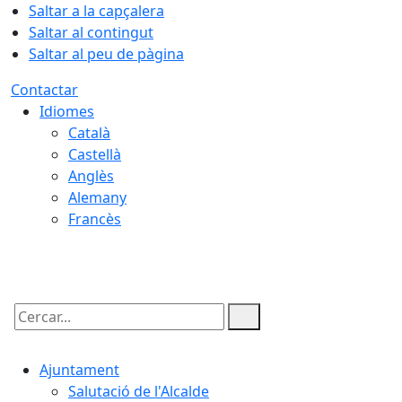
Saltar a la capçalera
Saltar al contingut
Saltar al peu de pàgina
Contactar
Idiomes
Català
Castellà
Anglès
Alemany
Francès
07.08.2026 | 15:44
Cercar:
Ajuntament
Salutació de l'Alcalde