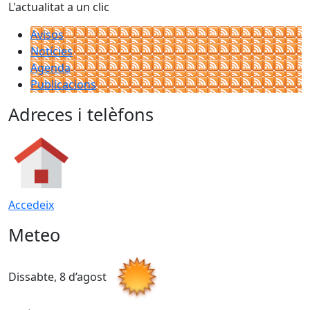
L'actualitat a un clic
Avisos
Notícies
Agenda
Publicacions
Adreces i telèfons
Accedeix
Meteo
Dissabte, 8 d’agost
D