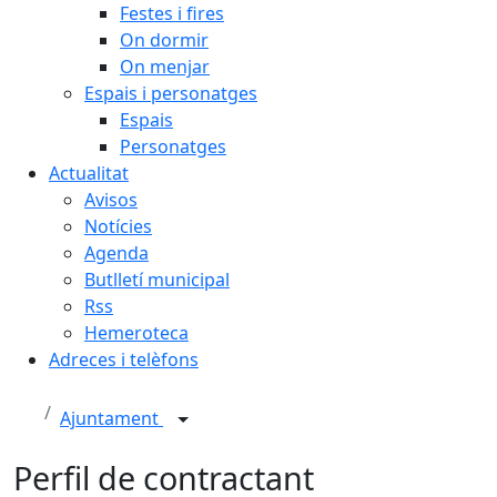
Festes i fires
On dormir
On menjar
Espais i personatges
Espais
Personatges
Actualitat
Avisos
Notícies
Agenda
Butlletí municipal
Rss
Hemeroteca
Adreces i telèfons
Ajuntament
Perfil de contractant