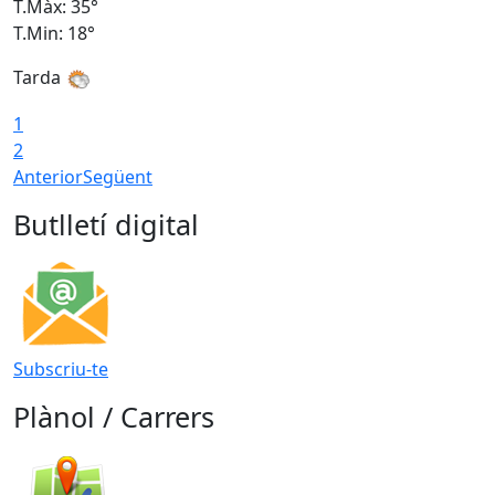
T.Màx: 35°
T
T.Min: 18°
T
Tarda
T
1
2
Anterior
Següent
Butlletí digital
Subscriu-te
Plànol / Carrers