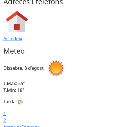
Adreces i telèfons
Accedeix
Meteo
Dissabte, 8 d’agost
D
T.Màx: 35°
T
T.Min: 18°
T
Tarda
T
1
2
Anterior
Següent