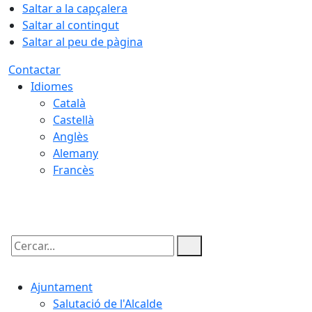
Saltar a la capçalera
Saltar al contingut
Saltar al peu de pàgina
Contactar
Idiomes
Català
Castellà
Anglès
Alemany
Francès
08.08.2026 | 12:01
Cercar:
Ajuntament
Salutació de l'Alcalde