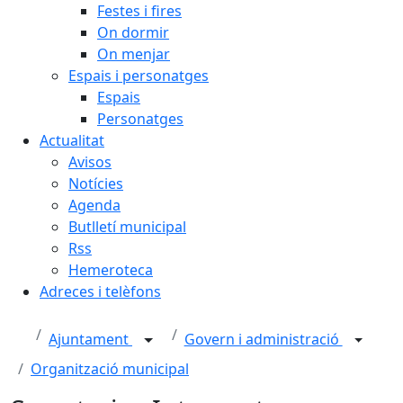
Festes i fires
On dormir
On menjar
Espais i personatges
Espais
Personatges
Actualitat
Avisos
Notícies
Agenda
Butlletí municipal
Rss
Hemeroteca
Adreces i telèfons
Ajuntament
Govern i administració
Organització municipal