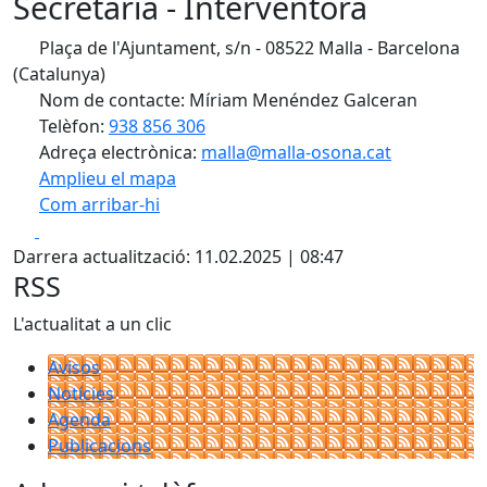
Secretaria - Interventora
Plaça de l'Ajuntament, s/n - 08522 Malla - Barcelona
(Catalunya)
Nom de contacte: Míriam Menéndez Galceran
Telèfon:
938 856 306
Adreça electrònica:
malla@malla-osona.cat
Amplieu el mapa
Com arribar-hi
Leaflet
| ©
OpenStreetMap
contributors
Facebook
X
+
Darrera actualització: 11.02.2025 | 08:47
−
RSS
L'actualitat a un clic
Avisos
Notícies
Agenda
Publicacions