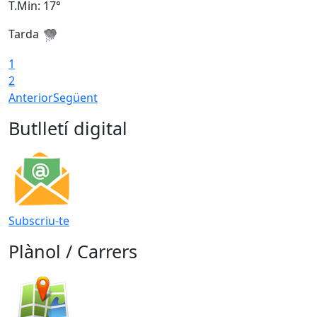
T.Min: 17°
T
Tarda
T
1
2
Anterior
Següent
Butlletí digital
Subscriu-te
Plànol / Carrers