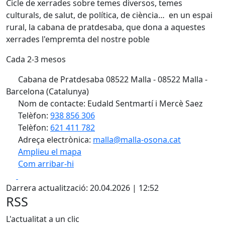
Cicle de xerrades sobre temes diversos, temes
culturals, de salut, de política, de ciència… en un espai
rural, la cabana de pratdesaba, que dona a aquestes
xerrades l'empremta del nostre poble
Cada 2-3 mesos
Cabana de Pratdesaba 08522 Malla - 08522 Malla -
Barcelona (Catalunya)
Nom de contacte: Eudald Sentmartí i Mercè Saez
Telèfon:
938 856 306
Telèfon:
621 411 782
Adreça electrònica:
malla@malla-osona.cat
Amplieu el mapa
Com arribar-hi
Leaflet
| ©
OpenStreetMap
contributors
Facebook
X
+
Darrera actualització: 20.04.2026 | 12:52
−
RSS
L'actualitat a un clic