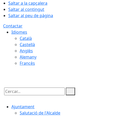
Saltar a la capçalera
Saltar al contingut
Saltar al peu de pàgina
Contactar
Idiomes
Català
Castellà
Anglès
Alemany
Francès
07.08.2026 | 06:46
Cercar:
Ajuntament
Salutació de l'Alcalde