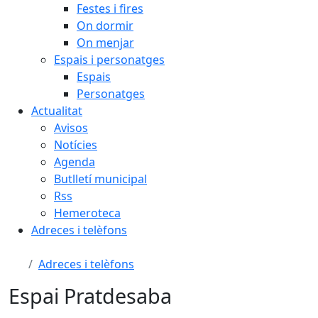
Festes i fires
On dormir
On menjar
Espais i personatges
Espais
Personatges
Actualitat
Avisos
Notícies
Agenda
Butlletí municipal
Rss
Hemeroteca
Adreces i telèfons
Adreces i telèfons
Espai Pratdesaba