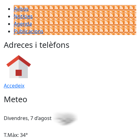
Avisos
Notícies
Agenda
Publicacions
Adreces i telèfons
Accedeix
Meteo
Divendres, 7 d’agost
D
T.Màx: 34°
T