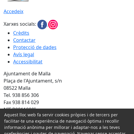
Accedeix
Xarxes socials:
Crèdits
Contactar
Protecció de dades
Avís legal
Accessibilitat
Ajuntament de Malla
Plaça de l'Ajuntament, s/n
08522 Malla
Tel. 938 856 306
Fax 938 814 029
NIF P0811000I
Aquest lloc web fa servir cookies pròpies i de tercers per
Amb la col·laboració de:
facilitar-te una experiència de navegació òptima i recollir
informació anònima per millorar i adaptar-nos a les teves
preferències i pautes de navegació. Navegar sense acceptar