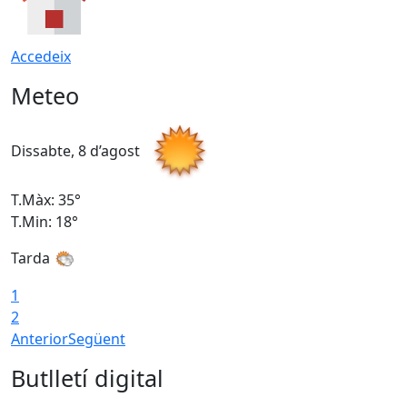
Accedeix
Meteo
Dissabte, 8 d’agost
D
T.Màx: 35°
T
T.Min: 18°
T
Tarda
T
1
2
Anterior
Següent
Butlletí digital