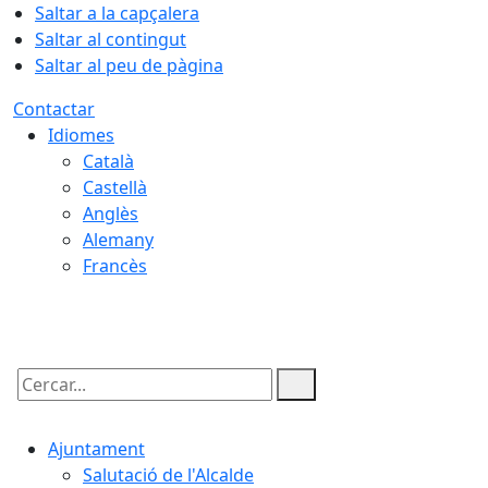
Saltar a la capçalera
Saltar al contingut
Saltar al peu de pàgina
Contactar
Idiomes
Català
Castellà
Anglès
Alemany
Francès
08.08.2026 | 02:50
Cercar:
Ajuntament
Salutació de l'Alcalde