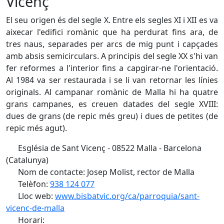
Vicenç
El seu origen és del segle X. Entre els segles XI i XII es va
aixecar l'edifici romànic que ha perdurat fins ara, de
tres naus, separades per arcs de mig punt i capçades
amb absis semicirculars. A principis del segle XX s'hi van
fer reformes a l'interior fins a capgirar-ne l'orientació.
Al 1984 va ser restaurada i se li van retornar les línies
originals. Al campanar romànic de Malla hi ha quatre
grans campanes, es creuen datades del segle XVIII:
dues de grans (de repic més greu) i dues de petites (de
repic més agut).
Església de Sant Vicenç - 08522 Malla - Barcelona
(Catalunya)
Nom de contacte: Josep Molist, rector de Malla
Telèfon:
938 124 077
Lloc web:
www.bisbatvic.org/ca/parroquia/sant-
vicenc-de-malla
Horari: