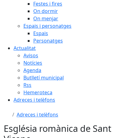
Festes i fires
On dormir
On menjar
Espais i personatges
Espais
Personatges
Actualitat
Avisos
Notícies
Agenda
Butlletí municipal
Rss
Hemeroteca
Adreces i telèfons
Adreces i telèfons
Església romànica de Sant