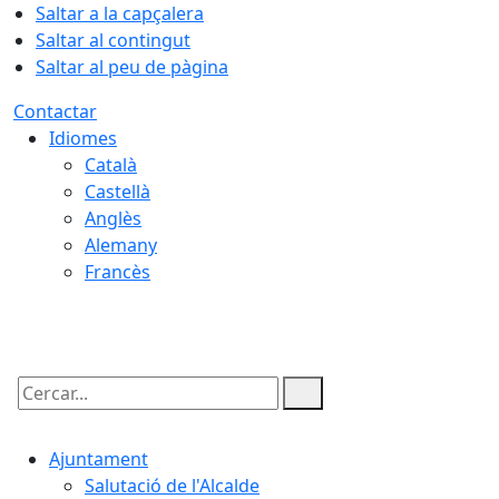
Saltar a la capçalera
Saltar al contingut
Saltar al peu de pàgina
Contactar
Idiomes
Català
Castellà
Anglès
Alemany
Francès
08.08.2026 | 03:35
Cercar:
Ajuntament
Salutació de l'Alcalde