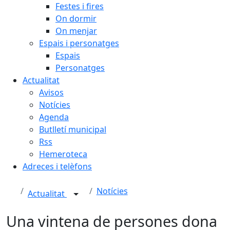
Festes i fires
On dormir
On menjar
Espais i personatges
Espais
Personatges
Actualitat
Avisos
Notícies
Agenda
Butlletí municipal
Rss
Hemeroteca
Adreces i telèfons
Notícies
Actualitat
Una vintena de persones dona