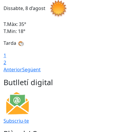
Dissabte, 8 d’agost
D
T.Màx: 35°
T
T.Min: 18°
T
Tarda
T
1
2
Anterior
Següent
Butlletí digital
Subscriu-te