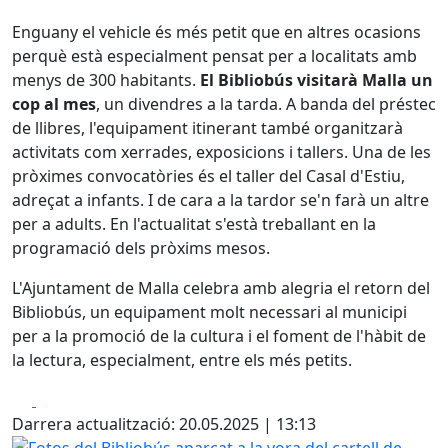
Enguany el vehicle és més petit que en altres ocasions
perquè està especialment pensat per a localitats amb
menys de 300 habitants.
El Bibliobús visitarà Malla un
cop al mes
, un divendres a la tarda. A banda del préstec
de llibres, l'equipament itinerant també organitzarà
activitats com xerrades, exposicions i tallers. Una de les
pròximes convocatòries és el taller del Casal d'Estiu,
adreçat a infants. I de cara a la tardor se'n farà un altre
per a adults. En l'actualitat s'està treballant en la
programació dels pròxims mesos.
L'Ajuntament de Malla celebra amb alegria el retorn del
Bibliobús, un equipament molt necessari al municipi
per a la promoció de la cultura i el foment de l'hàbit de
la lectura, especialment, entre els més petits.
Facebook
X
Darrera actualització: 20.05.2025 | 13:13
Fotos del Bibliobús aparcat a la vora del cartell de Malla.