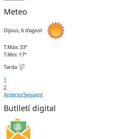
Meteo
Dijous, 6 d’agost
D
T.Màx: 33°
T
T.Min: 17°
T
Tarda
T
1
2
Anterior
Següent
Butlletí digital