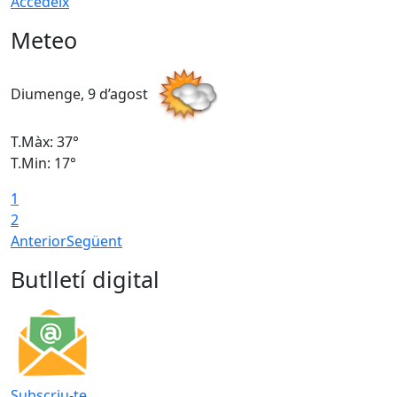
Accedeix
Meteo
Diumenge, 9 d’agost
D
T.Màx: 37°
T
T.Min: 17°
T
1
T
2
Anterior
Següent
Butlletí digital
Subscriu-te