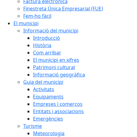
Factura electrònica
Finestreta Única Empresarial (FUE)
Fem-ho fàcil
El municipi
Informació del municipi
Introducció
Història
Com arribar
El municipi en xifres
Patrimoni cultural
Informació geogràfica
Guia del municipi
Activitats
Equipaments
Empreses i comerços
Entitats i associacions
Emergències
Turisme
Meteorologia