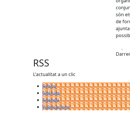
organi
conjun
són els
de for
ajunta
possib
Fa
Darrer
RSS
L'actualitat a un clic
Avisos
Notícies
Agenda
Publicacions