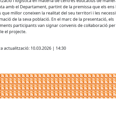
tzació i logistica en materia de centres educatius de maner
ta amb el Departament, partint de la premissa que els ens 
 que millor coneixen la realitat del seu territori i les necessi
mació de la seva població. En el marc de la presentació, els
ments participants van signar convenis de col·laboració per
le el projecte.
cebook
X
a actualització: 10.03.2026 | 14:30