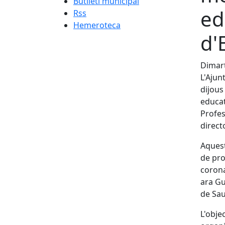
Butlletí municipal
ed
Rss
Hemeroteca
d'
Dimart
L'Ajun
dijous
educat
Profes
direct
Aquest
de pro
corona
ara Gu
de Sau
L'obje