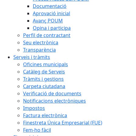
Documentació
Aprovació inicial
Avanç POUM
Opina i participa
Perfil de contractant
Seu electrònica
Transparència
Serveis i tràmits
Oficines municipals
Catàleg de Serveis
Tràmits i gestions
Carpeta ciutadana
Verificació de documents
Notificacions electròniques
Impostos
Factura electrònica
Finestreta Única Empresarial (FUE)
Fem-ho fàcil