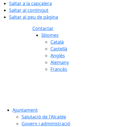
Saltar a la capçalera
Saltar al contingut
Saltar al peu de pàgina
Contactar
Idiomes
Català
Castellà
Anglès
Alemany
Francès
08.08.2026 | 04:06
Ajuntament
Salutació de l'Alcalde
Govern i administració