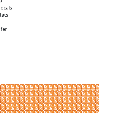
a
locals
tats
 fer