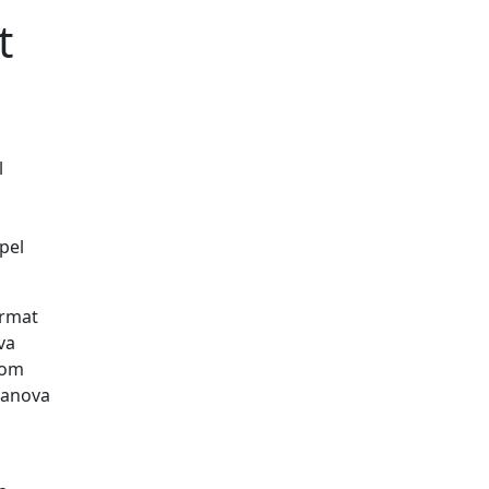
t
l
 pel
ormat
va
 com
ilanova