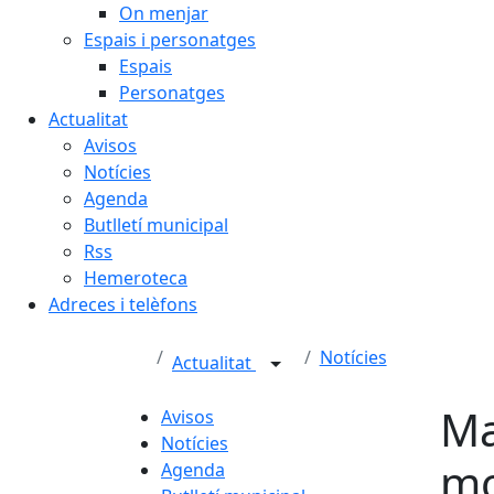
On menjar
Espais i personatges
Espais
Personatges
Actualitat
Avisos
Notícies
Agenda
Butlletí municipal
Rss
Hemeroteca
Adreces i telèfons
Notícies
Actualitat
Ma
Avisos
Notícies
mo
Agenda