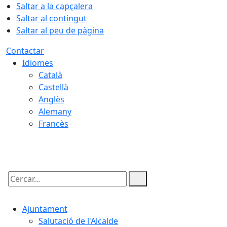
Saltar a la capçalera
Saltar al contingut
Saltar al peu de pàgina
Contactar
Idiomes
Català
Castellà
Anglès
Alemany
Francès
09.08.2026 | 14:09
Cercar:
Ajuntament
Salutació de l'Alcalde