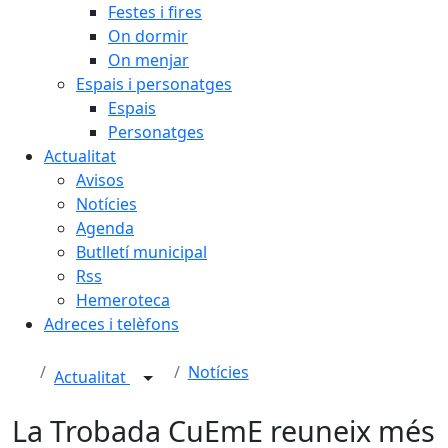
Festes i fires
On dormir
On menjar
Espais i personatges
Espais
Personatges
Actualitat
Avisos
Notícies
Agenda
Butlletí municipal
Rss
Hemeroteca
Adreces i telèfons
Notícies
Actualitat
La Trobada CuEmE reuneix més