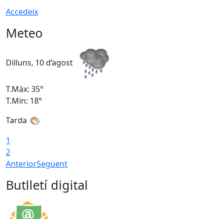
Accedeix
Meteo
Dilluns, 10 d’agost
D
T.Màx: 35°
T
T.Min: 18°
T
Tarda
T
1
2
Anterior
Següent
Butlletí digital