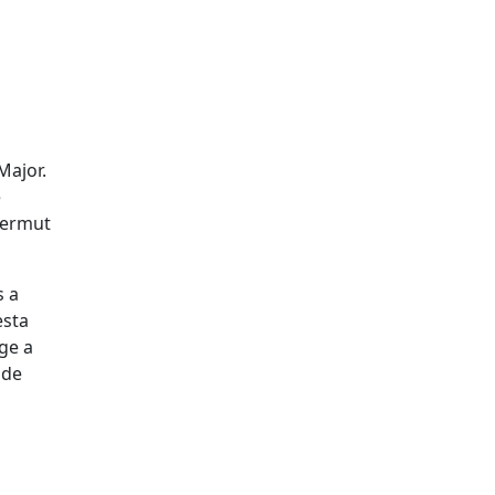
Major.
e
Vermut
s a
esta
nge a
 de