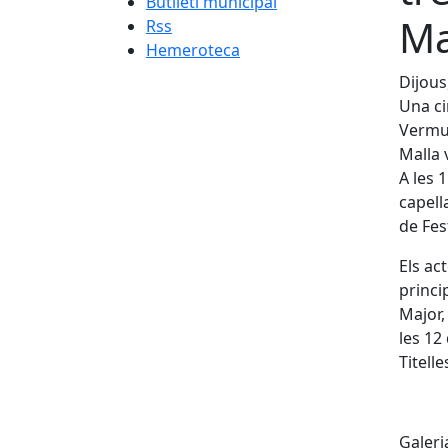
Butlletí municipal
Ma
Rss
Hemeroteca
Dijous
Una ci
Vermut
Malla 
A les 
capell
de Fes
Els ac
princi
Major,
les 12
Titell
Galeri