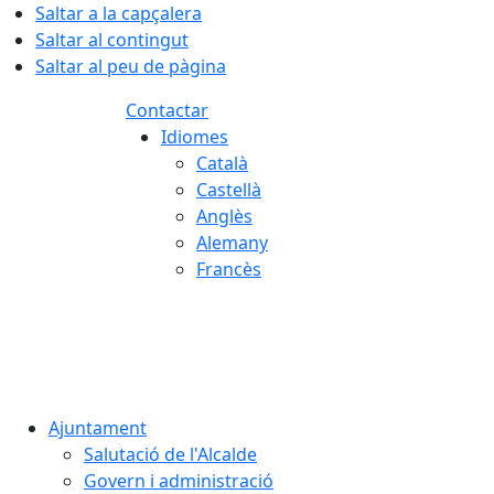
Saltar a la capçalera
Saltar al contingut
Saltar al peu de pàgina
Contactar
Idiomes
Català
Castellà
Anglès
Alemany
Francès
08.08.2026 | 10:40
Ajuntament
Salutació de l'Alcalde
Govern i administració