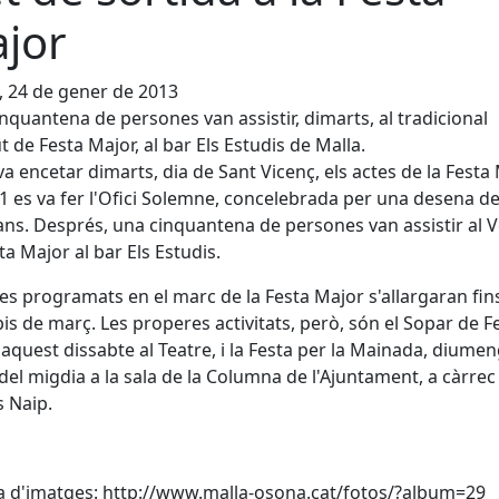
jor
, 24 de gener de 2013
nquantena de persones van assistir, dimarts, al tradicional
 de Festa Major, al bar Els Estudis de Malla.
va encetar dimarts, dia de Sant Vicenç, els actes de la Festa 
11 es va fer l'Ofici Solemne, concelebrada per una desena d
ans. Després, una cinquantena de persones van assistir al 
ta Major al bar Els Estudis.
tes programats en el marc de la Festa Major s'allargaran fin
pis de març. Les properes activitats, però, són el Sopar de F
 aquest dissabte al Teatre, i la Festa per la Mainada, diume
 del migdia a la sala de la Columna de l'Ajuntament, a càrrec
es Naip.
a d'imatges: http://www.malla-osona.cat/fotos/?album=29