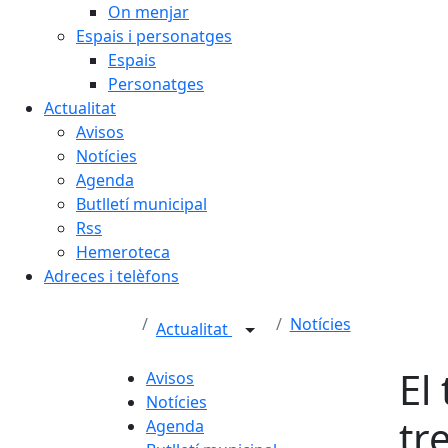
On menjar
Espais i personatges
Espais
Personatges
Actualitat
Avisos
Notícies
Agenda
Butlletí municipal
Rss
Hemeroteca
Adreces i telèfons
Notícies
Actualitat
El
Avisos
Notícies
tr
Agenda