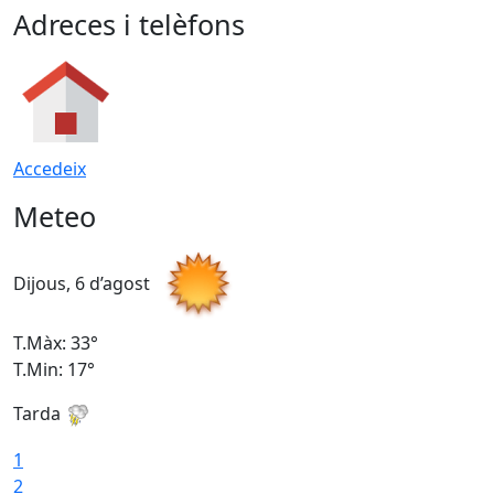
Adreces i telèfons
Accedeix
Meteo
Dijous, 6 d’agost
D
T.Màx: 33°
T
T.Min: 17°
T
Tarda
T
1
2