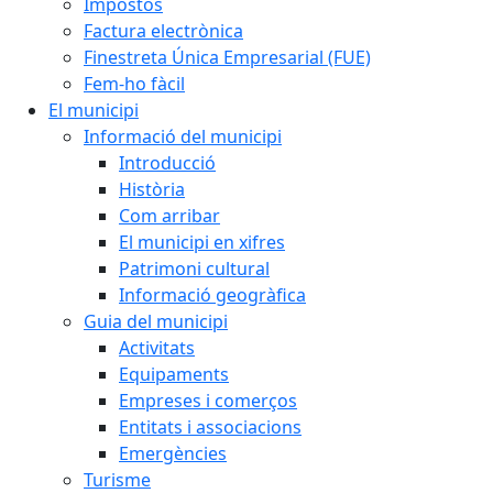
Impostos
Factura electrònica
Finestreta Única Empresarial (FUE)
Fem-ho fàcil
El municipi
Informació del municipi
Introducció
Història
Com arribar
El municipi en xifres
Patrimoni cultural
Informació geogràfica
Guia del municipi
Activitats
Equipaments
Empreses i comerços
Entitats i associacions
Emergències
Turisme