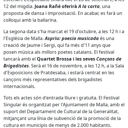
12 del migdia.
Joana Rañé oferirà
A la carta
, una
proposta de dansa i improvisació. En acabar, es farà un
col·loqui amb la ballarina.
La segona data s'ha marcat el 19 d'octubre, a les 12 h i a
l'Església de Malla.
Aspriu: poesia musicada
és una
creació de Jaume i Sergi, qui fa més d'11 anys que
posen música als millors poetes catalans. El festival
tancarà amb el
Quartet Brossa i les seves
Cançons de
Brigadistes
. Serà el 16 de novembre, a les 12 h, a la Sala
d'Exposicions de Pratdesaba, i estarà centrat en les
cançons més representatives dels brigadistes
internacionals.
Tots els actes són d'entrada lliure i gratuïta. El Festival
Singular és organitzat per l'Ajuntament de Malla, amb el
suport del Departament de Cultural de la Generalitat,
mitjançant una línia de subvenció de la promoció de la
cultura en municipis de menys de 2.000 habitants.