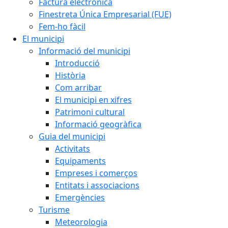
Factura electrònica
Finestreta Única Empresarial (FUE)
Fem-ho fàcil
El municipi
Informació del municipi
Introducció
Història
Com arribar
El municipi en xifres
Patrimoni cultural
Informació geogràfica
Guia del municipi
Activitats
Equipaments
Empreses i comerços
Entitats i associacions
Emergències
Turisme
Meteorologia