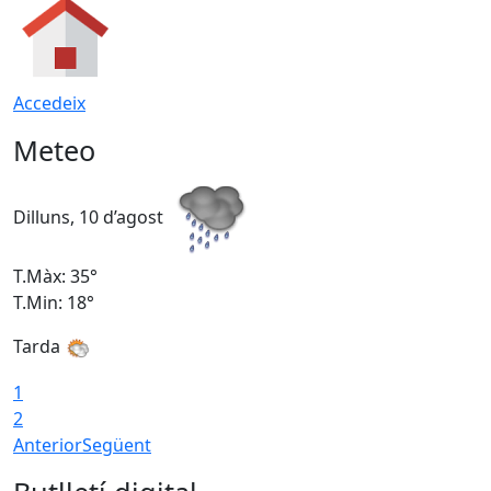
Accedeix
Meteo
Dilluns, 10 d’agost
D
T.Màx: 35°
T
T.Min: 18°
T
Tarda
T
1
2
Anterior
Següent