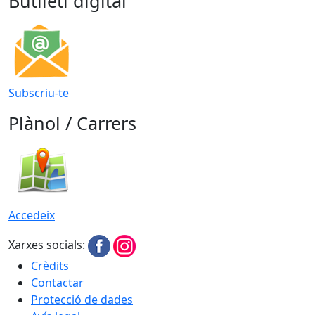
Butlletí digital
Subscriu-te
Plànol / Carrers
Accedeix
Xarxes socials:
Crèdits
Contactar
Protecció de dades