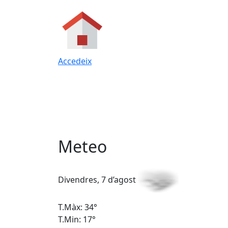
Accedeix
Meteo
Divendres, 7 d’agost
T.Màx: 34°
T.Min: 17°