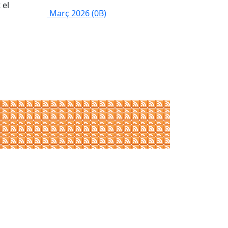
 el
Març 2026
(0B)