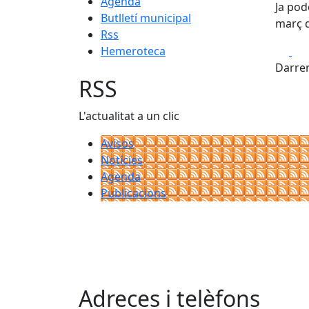
Agenda
Ja pod
Butlletí municipal
març 
Rss
Fa
Hemeroteca
Darrer
RSS
L'actualitat a un clic
Avisos
Notícies
Agenda
Publicacions
Adreces i telèfons