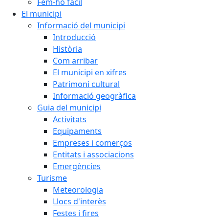
Fem-ho fàcil
El municipi
Informació del municipi
Introducció
Història
Com arribar
El municipi en xifres
Patrimoni cultural
Informació geogràfica
Guia del municipi
Activitats
Equipaments
Empreses i comerços
Entitats i associacions
Emergències
Turisme
Meteorologia
Llocs d'interès
Festes i fires