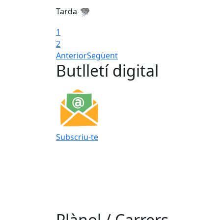
Tarda
1
2
Anterior
Següent
Butlletí digital
Subscriu-te
Plànol / Carrers