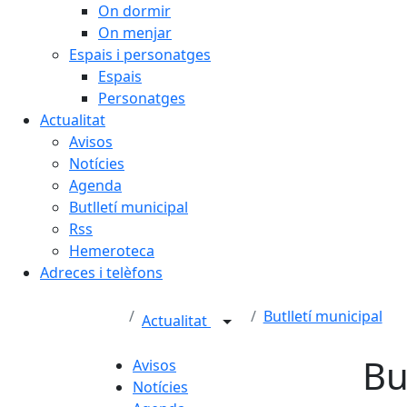
On dormir
On menjar
Espais i personatges
Espais
Personatges
Actualitat
Avisos
Notícies
Agenda
Butlletí municipal
Rss
Hemeroteca
Adreces i telèfons
Butlletí municipal
Actualitat
Bu
Avisos
Notícies