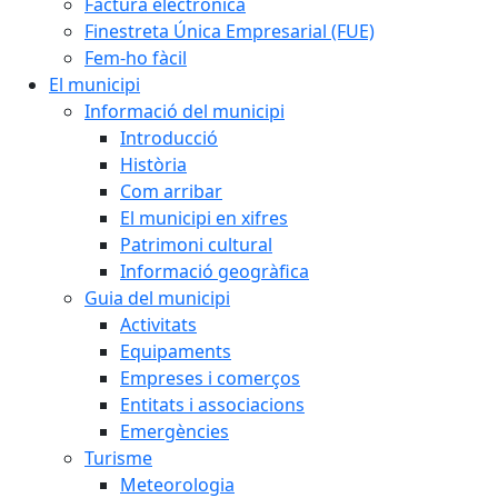
Factura electrònica
Finestreta Única Empresarial (FUE)
Fem-ho fàcil
El municipi
Informació del municipi
Introducció
Història
Com arribar
El municipi en xifres
Patrimoni cultural
Informació geogràfica
Guia del municipi
Activitats
Equipaments
Empreses i comerços
Entitats i associacions
Emergències
Turisme
Meteorologia