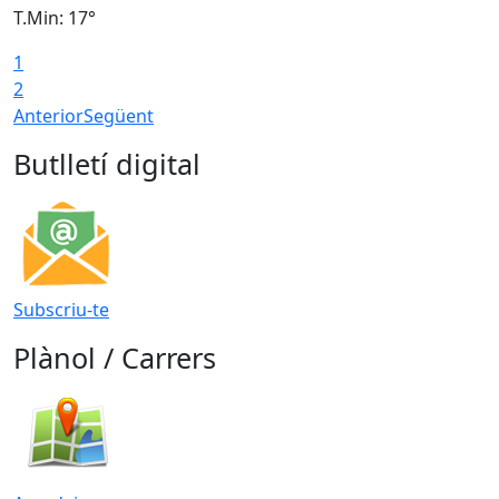
T.Min: 17°
T
1
T
2
Anterior
Següent
Butlletí digital
Subscriu-te
Plànol / Carrers