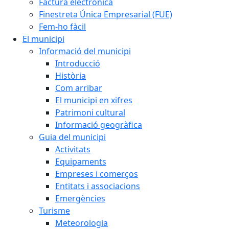
Factura electrònica
Finestreta Única Empresarial (FUE)
Fem-ho fàcil
El municipi
Informació del municipi
Introducció
Història
Com arribar
El municipi en xifres
Patrimoni cultural
Informació geogràfica
Guia del municipi
Activitats
Equipaments
Empreses i comerços
Entitats i associacions
Emergències
Turisme
Meteorologia