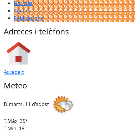
Notícies
Agenda
Publicacions
Adreces i telèfons
Accedeix
Meteo
Dimarts, 11 d’agost
D
T.Màx: 35°
T
T.Min: 19°
T