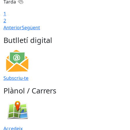
Tarda
T
1
2
Anterior
Següent
Butlletí digital
Subscriu-te
Plànol / Carrers
Accedeix